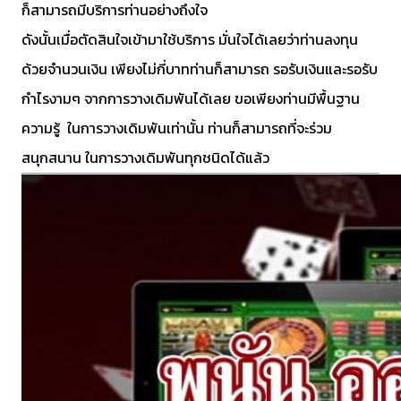
ก็สามารถมีบริการท่านอย่างถึงใจ
ดังนั้นเมื่อตัดสินใจเข้ามาใช้บริการ มั่นใจได้เลยว่าท่านลงทุน
ด้วยจำนวนเงิน เพียงไม่กี่บาทท่านก็สามารถ รอรับเงินและรอรับ
กำไรงามๆ จากการวางเดิมพันได้เลย ขอเพียงท่านมีพื้นฐาน
ความรู้ ในการวางเดิมพันเท่านั้น ท่านก็สามารถที่จะร่วม
สนุกสนาน ในการวางเดิมพันทุกชนิดได้แล้ว