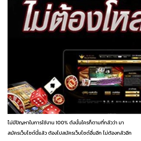
ไม่มีปัญหาในการใช้งาน 100% ดังนั้นใครก็ตามที่กลัวว่า มา
สมัครเว็บไซต์นี้แล้ว ต้องไปสมัครเว็บไซต์อื่นอีก ไม่ต้องกลัวอีก