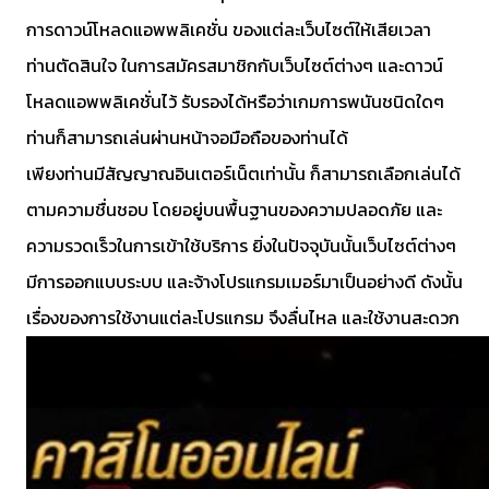
การดาวน์โหลดแอพพลิเคชั่น ของแต่ละเว็บไซต์ให้เสียเวลา
ท่านตัดสินใจ ในการสมัครสมาชิกกับเว็บไซต์ต่างๆ และดาวน์
โหลดแอพพลิเคชั่นไว้ รับรองได้หรือว่าเกมการพนันชนิดใดๆ
ท่านก็สามารถเล่นผ่านหน้าจอมือถือของท่านได้
เพียงท่านมีสัญญาณอินเตอร์เน็ตเท่านั้น ก็สามารถเลือกเล่นได้
ตามความชื่นชอบ โดยอยู่บนพื้นฐานของความปลอดภัย และ
ความรวดเร็วในการเข้าใช้บริการ ยิ่งในปัจจุบันนั้นเว็บไซต์ต่างๆ
มีการออกแบบระบบ และจ้างโปรแกรมเมอร์มาเป็นอย่างดี ดังนั้น
เรื่องของการใช้งานแต่ละโปรแกรม จึงลื่นไหล และใช้งานสะดวก