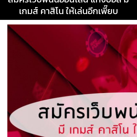
เกมส์ คาสิโน ให้เล่นอีกเพี๊ยบ