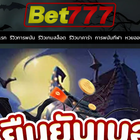
แรก
รีวิวการพนัน
รีวิวเกมสล็อต
รีวิวบาคาร่า
การพนันกีฬา
หวยออ