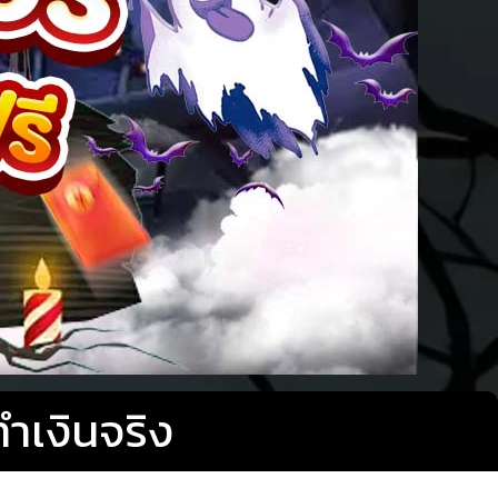
ทำเงินจริง