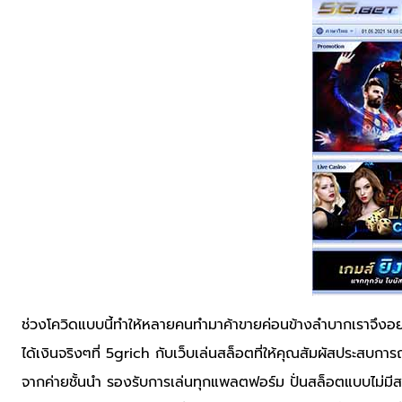
ช่วงโควิดแบบนี้ทำให้หลายคนทำมาค้าขายค่อนข้างลำบากเราจึงอ
ได้เงินจริงๆที่ 5grich กับเว็บเล่นสล็อตที่ให้คุณสัมผัสประสบก
จากค่ายชั้นนำ รองรับการเล่นทุกแพลตฟอร์ม ปั่นสล็อตแบบไม่มีสะด