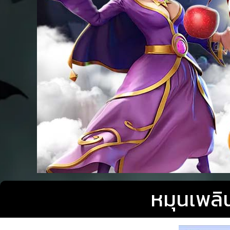
หมุนเพลิน