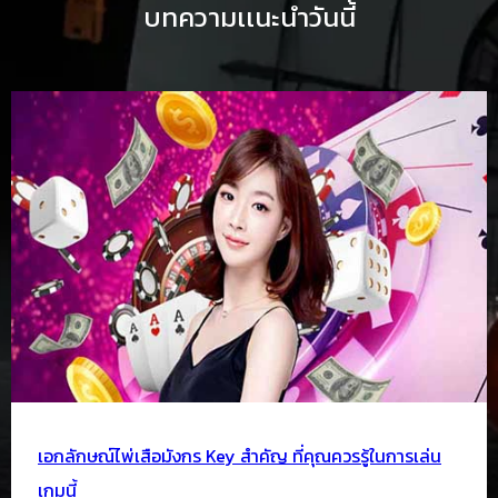
บทความเเนะนำวันนี้
เอกลักษณ์ไพ่เสือมังกร Key สำคัญ ที่คุณควรรู้ในการเล่น
เกมนี้