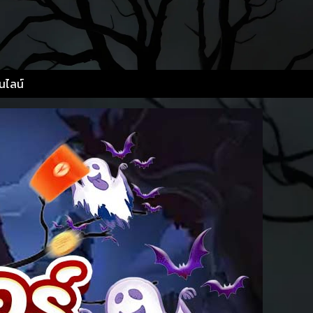
นไลน์