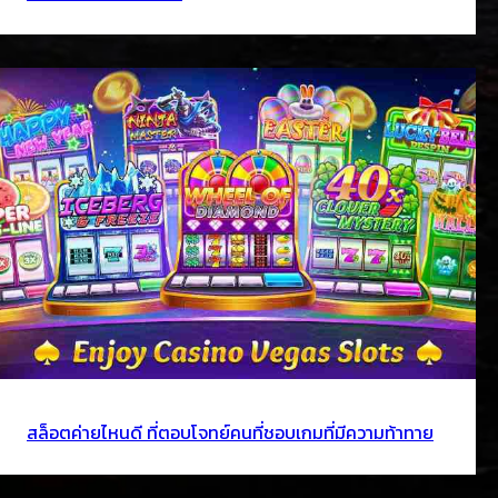
สล็อตค่ายไหนดี ที่ตอบโจทย์คนที่ชอบเกมที่มีความท้าทาย