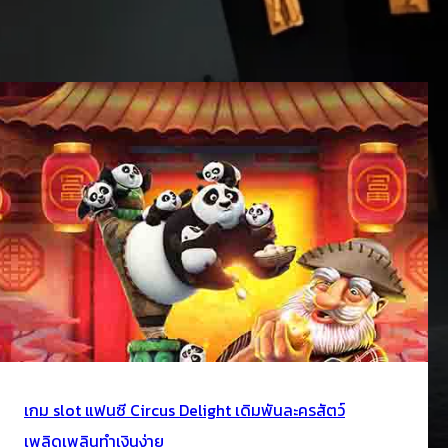
เกม slot แฟนซี Circus Delight เดิมพันละครสัตว์
เพลิดเพลินทำเงินง่าย