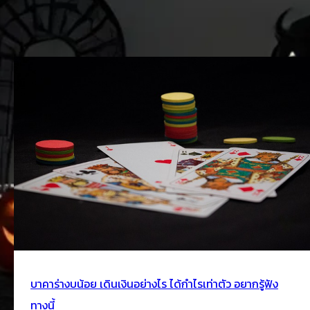
บาคาร่างบน้อย เดินเงินอย่างไร ได้กำไรเท่าตัว อยากรู้ฟัง
ทางนี้